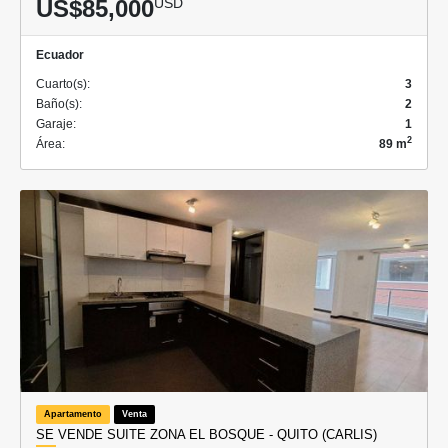
US$85,000
USD
Ecuador
Cuarto(s):
3
Baño(s):
2
Garaje:
1
2
Área:
89 m
Apartamento
Venta
SE VENDE SUITE ZONA EL BOSQUE - QUITO (CARLIS)