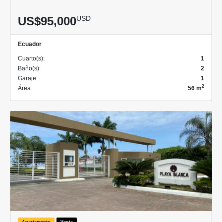
US$95,000
USD
Ecuador
Cuarto(s):
1
Baño(s):
2
Garaje:
1
2
Área:
56 m
Apartamento
Venta