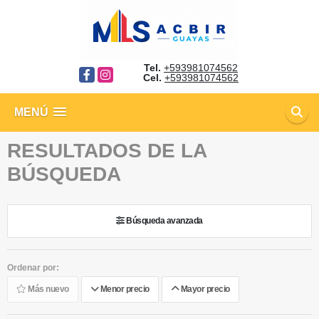
Tel.
+593981074562
Facebook
Instagram
Cel.
+593981074562
MENÚ
RESULTADOS DE LA
BÚSQUEDA
Búsqueda avanzada
Ordenar por:
Más nuevo
Menor precio
Mayor precio