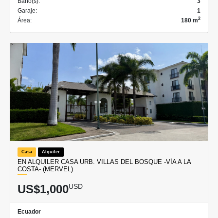
Baño(s):
3
Garaje:
1
2
Área:
180 m
Casa
Alquiler
EN ALQUILER CASA URB. VILLAS DEL BOSQUE -VÍA A LA
COSTA- (MERVEL)
US$1,000
USD
Ecuador