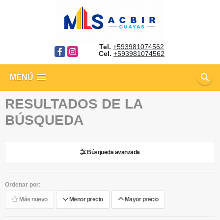
Tel.
+593981074562
Facebook
Instagram
Cel.
+593981074562
MENÚ
RESULTADOS DE LA
BÚSQUEDA
Búsqueda avanzada
Ordenar por:
Más nuevo
Menor precio
Mayor precio