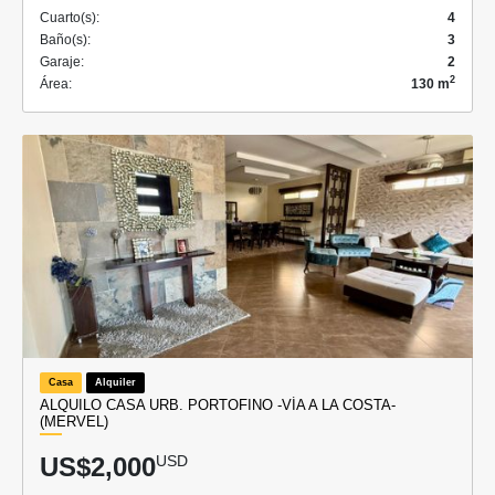
Cuarto(s):
4
Baño(s):
3
Garaje:
2
2
Área:
130 m
Casa
Alquiler
ALQUILO CASA URB. PORTOFINO -VÍA A LA COSTA-
(MERVEL)
US$2,000
USD