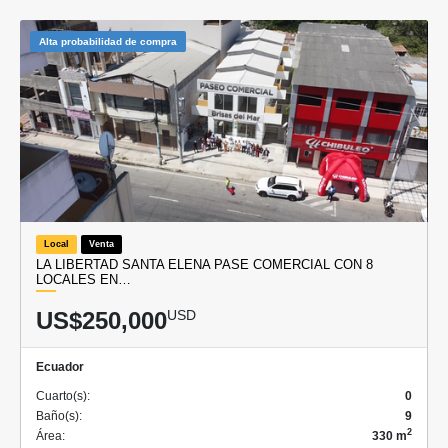
Alta probabilidad de compra
Local
Venta
LA LIBERTAD SANTA ELENA PASE COMERCIAL CON 8
LOCALES EN…
US$250,000
USD
Ecuador
Cuarto(s):
0
Baño(s):
9
2
Área:
330 m