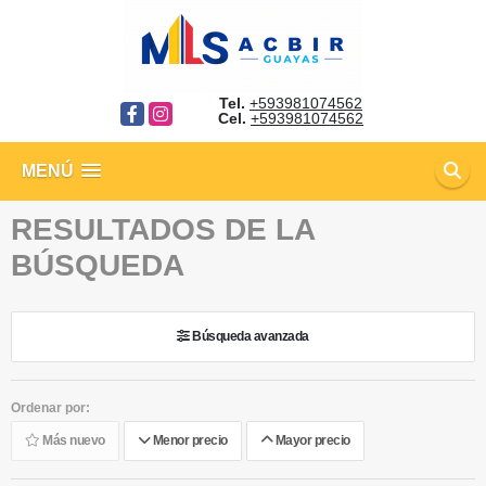
Tel.
+593981074562
Facebook
Instagram
Cel.
+593981074562
MENÚ
RESULTADOS DE LA
BÚSQUEDA
Búsqueda avanzada
Ordenar por:
Más nuevo
Menor precio
Mayor precio