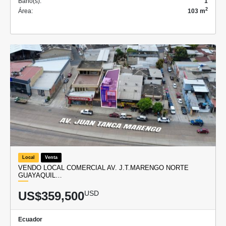
Baño(s):
1
2
Área:
103 m
Local
Venta
VENDO LOCAL COMERCIAL AV. J.T.MARENGO NORTE
GUAYAQUIL…
US$359,500
USD
Ecuador