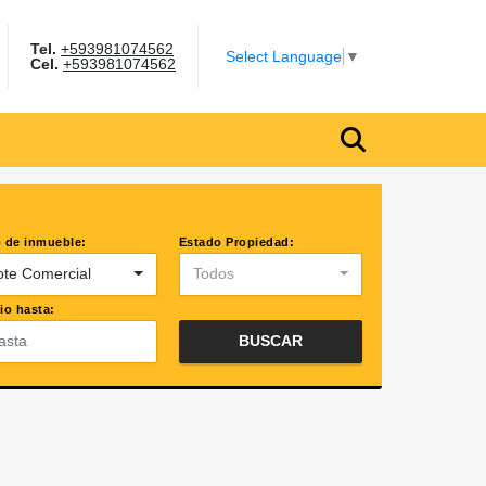
Tel.
+593981074562
gram
Select Language
▼
Cel.
+593981074562
 de inmueble:
Estado Propiedad:
ote Comercial
Todos
io hasta:
BUSCAR