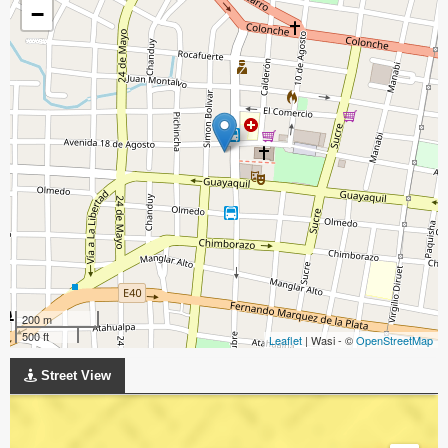
−
200 m
500 ft
Leaflet
| Wasi - ©
OpenStreetMap
Street View