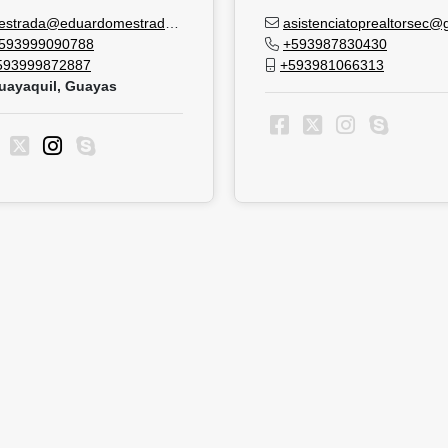
estrada@eduardomestrada.com
asistenciatoprealtorsec@gmail.co
593999090788
+593987830430
593999872887
+593981066313
ayaquil, Guayas