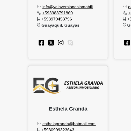
info@vainversionesinmobiliarias.com
e
+593988791869
+
+593979453796
+
Guayaquil, Guayas
Gu
Esthela Granda
esthelagranda@hotmail.com
+5930999323643