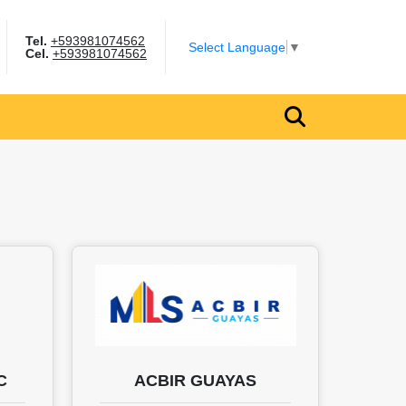
Tel.
+593981074562
gram
Select Language
▼
Cel.
+593981074562
C
ACBIR GUAYAS