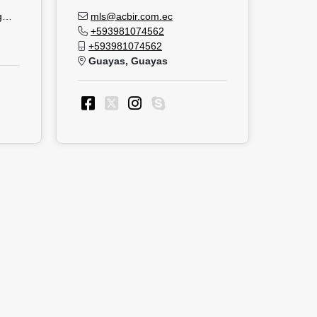
m
mls@acbir.com.ec
+593981074562
+593981074562
Guayas, Guayas