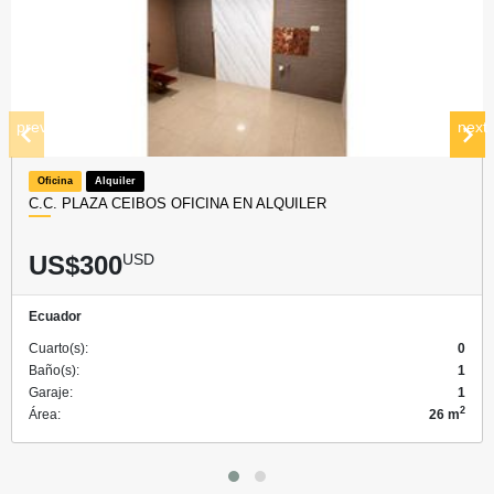
prev
next
Oficina
Alquiler
C.C. PLAZA CEIBOS OFICINA EN ALQUILER
US$300
USD
Ecuador
Cuarto(s):
0
Baño(s):
1
Garaje:
1
2
Área:
26 m