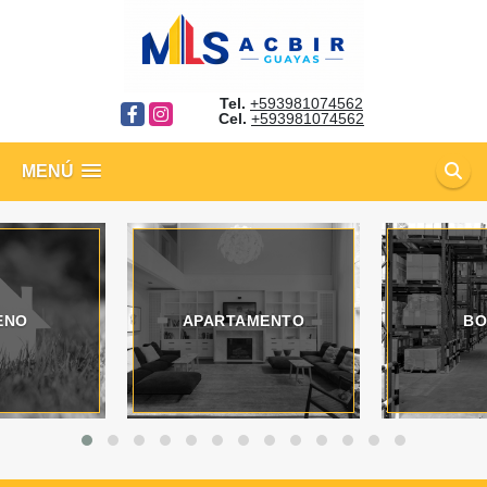
Tel.
+593981074562
Facebook
Instagram
Cel.
+593981074562
MENÚ
ENO
APARTAMENTO
BO