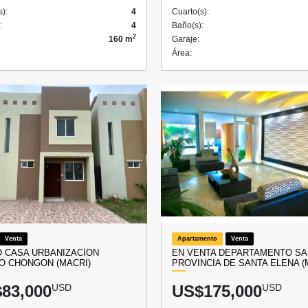
s):
4
Cuarto(s):
:
4
Baño(s):
2
160 m
Garaje:
Área:
Venta
Apartamento
Venta
 CASA URBANIZACION
EN VENTA DEPARTAMENTO SA
O CHONGON (MACRI)
PROVINCIA DE SANTA ELENA 
83,000
USD
US$175,000
USD