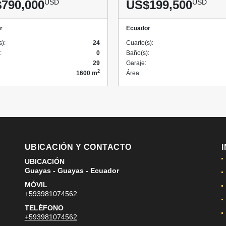
790,000
USD
US$199,500
USD
r
Ecuador
s):
24
Cuarto(s):
:
0
Baño(s):
29
Garaje:
2
1600 m
Área:
UBICACIÓN Y CONTACTO
UBICACIÓN
Guayas - Guayas - Ecuador
MÓVIL
+593981074562
TELÉFONO
+593981074562