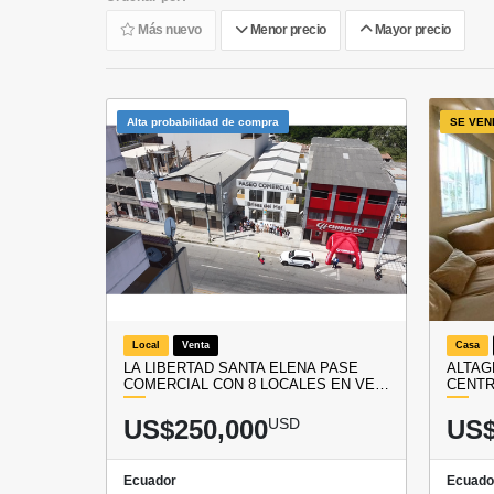
Más nuevo
Menor precio
Mayor precio
Alta probabilidad de compra
SE VEN
Local
Venta
Casa
LA LIBERTAD SANTA ELENA PASE
ALTAG
COMERCIAL CON 8 LOCALES EN VE…
CENTR
US$250,000
USD
US$
Ecuador
Ecuado