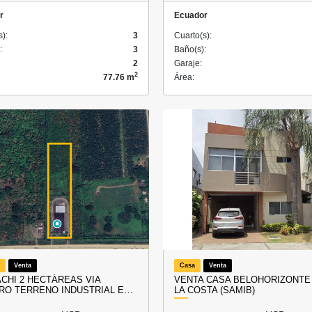
r
Ecuador
s):
3
Cuarto(s):
:
3
Baño(s):
2
Garaje:
2
77.76 m
Área:
Venta
Casa
Venta
CHI 2 HECTÁREAS VIA
VENTA CASA BELOHORIZONTE 
RO TERRENO INDUSTRIAL E…
LA COSTA (SAMIB)