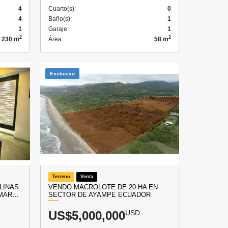
4
Cuarto(s):
0
4
Baño(s):
1
1
Garaje:
1
2
2
230 m
Área:
58 m
Exclusivo
Terreno
Venta
LINAS
VENDO MACROLOTE DE 20 HA EN
(MAR…
SECTOR DE AYAMPE ECUADOR
US$5,000,000
USD