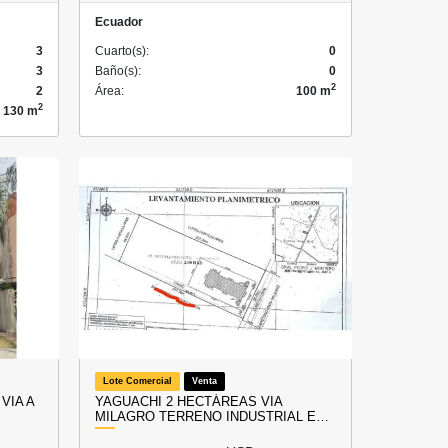
Ecuador
3
Cuarto(s):
0
3
Baño(s):
0
2
2
Área:
100 m
2
130 m
Lote Comercial
Venta
VIA A
YAGUACHI 2 HECTÁREAS VIA
MILAGRO TERRENO INDUSTRIAL E…