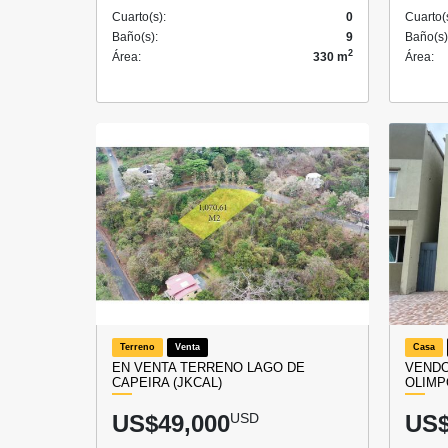
Cuarto(s):
0
Cuarto(
Baño(s):
9
Baño(s)
2
Área:
330 m
Área:
Terreno
Venta
Casa
EN VENTA TERRENO LAGO DE
VENDO
CAPEIRA (JKCAL)
OLIMP
US$49,000
USD
US$