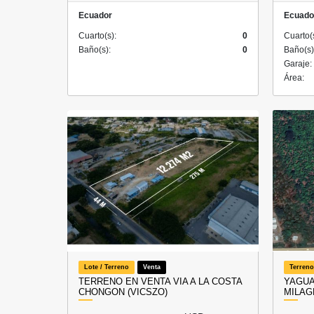
Ecuador
Ecuado
Cuarto(s):
0
Cuarto(
Baño(s):
0
Baño(s)
Garaje:
Área:
Lote / Terreno
Venta
Terreno
TERRENO EN VENTA VIA A LA COSTA
YAGUA
CHONGON (VICSZO)
MILAG