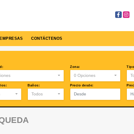
Facebook
Insta
EMPRESAS
CONTÁCTENOS
d:
Zona:
Tipo
iones
0 Opciones
T
ios:
Baños:
Precio desde:
Prec
s
Todos
SQUEDA