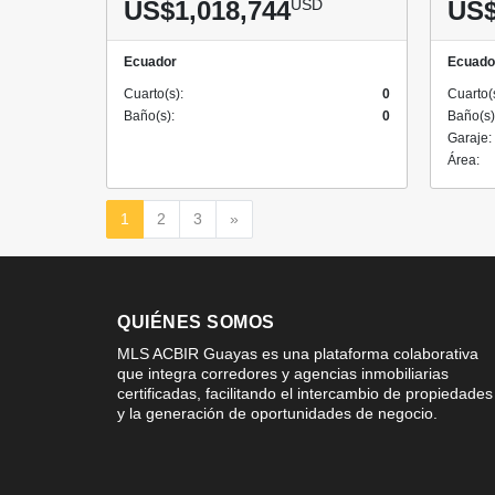
US$1,018,744
USD
US$
Ecuador
Ecuado
Cuarto(s):
0
Cuarto(
Baño(s):
0
Baño(s)
Garaje:
Área:
Siguiente
1
2
3
»
QUIÉNES SOMOS
MLS ACBIR Guayas es una plataforma colaborativa
que integra corredores y agencias inmobiliarias
certificadas, facilitando el intercambio de propiedades
y la generación de oportunidades de negocio.