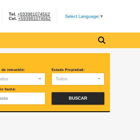
Tel.
+593981074562
gram
Select Language
▼
Cel.
+593981074562
 de inmueble:
Estado Propiedad:
odos
Todos
io hasta:
BUSCAR