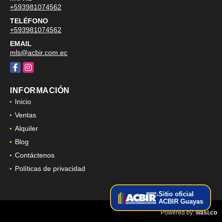
+593981074562
TELÉFONO
+593981074562
EMAIL
mls@acbir.com.ec
Facebook
Instagram
INFORMACIÓN
Inicio
Ventas
Alquiler
Blog
Contáctenos
Políticas de privacidad
Sitio oficial
ACBIR Guayas
wasi.co
Powered by: