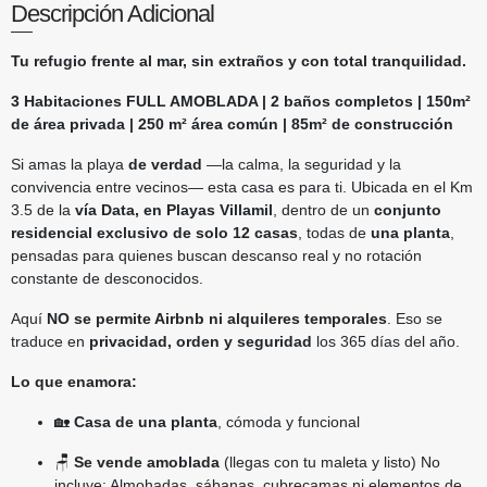
Descripción Adicional
Tu refugio frente al mar, sin extraños y con total tranquilidad.
3 Habitaciones FULL AMOBLADA | 2 baños completos | 150m²
de área privada | 250 m² área común | 85m² de construcción
Si amas la playa
de verdad
—la calma, la seguridad y la
convivencia entre vecinos— esta casa es para ti. Ubicada en el Km
3.5 de la
vía Data, en Playas Villamil
, dentro de un
conjunto
residencial exclusivo de solo 12 casas
, todas de
una planta
,
pensadas para quienes buscan descanso real y no rotación
constante de desconocidos.
Aquí
NO se permite Airbnb ni alquileres temporales
. Eso se
traduce en
privacidad, orden y seguridad
los 365 días del año.
Lo que enamora:
🏡
Casa de una planta
, cómoda y funcional
🪑
Se vende amoblada
(llegas con tu maleta y listo) No
incluye: Almohadas, sábanas, cubrecamas ni elementos de