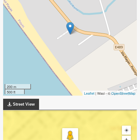
200 m
500 ft
Leaflet
| Wasi - ©
OpenStreetMap
Street View