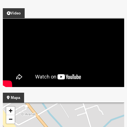
Video
Mapa
+
−