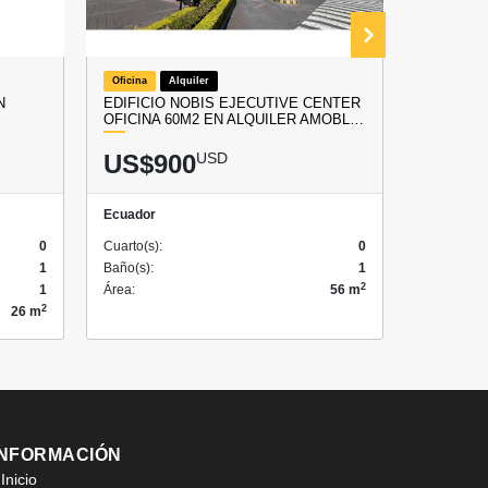
Oficina
Alquiler
Local
V
N
EDIFICIO NOBIS EJECUTIVE CENTER
LA LIBE
OFICINA 60M2 EN ALQUILER AMOBL…
COMERCI
US$900
USD
US$2
Ecuador
Ecuador
0
Cuarto(s):
0
Cuarto(s):
1
Baño(s):
1
Baño(s):
2
1
Área:
56 m
Área:
2
26 m
INFORMACIÓN
Inicio