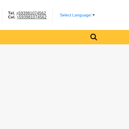
Tel.
+593981074562
gram
Select Language
▼
Cel.
+593981074562