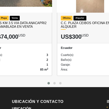
 Playa
Venta
Oficina
Alquiler
S KM 3.5 VIA DATA ANACAPRI2
C.C. PLAZA CEIBOS OFICINA E
AMABLADA EN VENTA
ALQUILER
74,000
USD
US$300
USD
r
Ecuador
s):
3
Cuarto(s):
:
2
Baño(s):
1
Garaje:
2
85 m
Área:
UBICACIÓN Y CONTACTO
UBICACIÓN