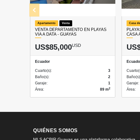
Apartamento
Venta
Casa de
VENTA DEPARTAMENTO EN PLAYAS
PLAYA
VIA A DATA - GUAYAS
CASA 
US$85,000
USD
US$
Ecuador
Ecuado
Cuarto(s):
3
Cuarto(
Baño(s):
2
Baño(s)
Garaje:
1
Garaje:
2
Área:
89 m
Área:
QUIÉNES SOMOS
MLS ACBIR Guayas es una plataforma colaborativa