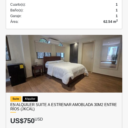
Cuarto(s):
1
Baño(s):
1
Garaje:
1
2
Área:
62.54 m
Suite
Alquiler
EN ALQUILER SUITE A ESTRENAR AMOBLADA 30M2 ENTRE
RÍOS (JKCAL)
US$750
USD