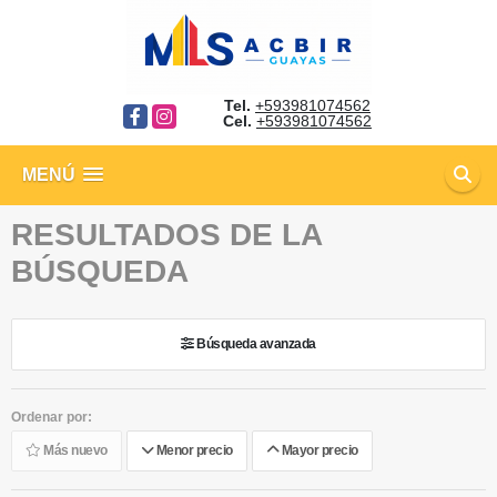
Tel.
+593981074562
Facebook
Instagram
Cel.
+593981074562
MENÚ
RESULTADOS DE LA
BÚSQUEDA
Búsqueda avanzada
Ordenar por:
Más nuevo
Menor precio
Mayor precio