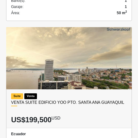
Baño(s):
1
Garaje:
1
2
Área:
50 m
Suite
Venta
VENTA SUITE EDIFICIO YOO PTO. SANTA ANA GUAYAQUIL
US$199,500
USD
Ecuador