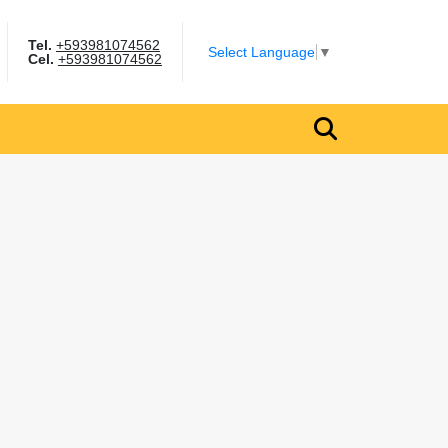
Tel.
+593981074562
gram
Select Language
▼
Cel.
+593981074562