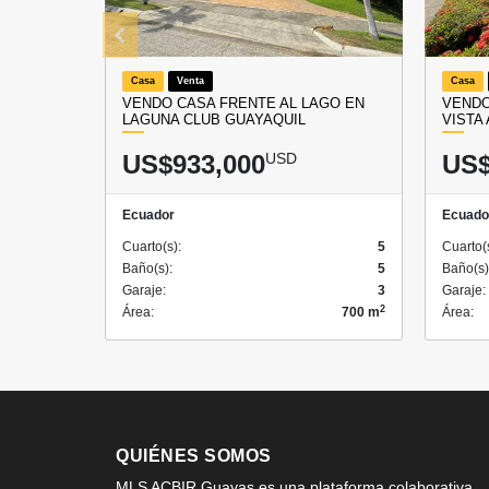
Casa
Venta
Casa
VENDO CASA FRENTE AL LAGO EN
VENDO
LAGUNA CLUB GUAYAQUIL
VISTA
US$933,000
USD
US$
Ecuador
Ecuado
Cuarto(s):
5
Cuarto(
Baño(s):
5
Baño(s)
Garaje:
3
Garaje:
2
Área:
700 m
Área:
QUIÉNES SOMOS
MLS ACBIR Guayas es una plataforma colaborativa