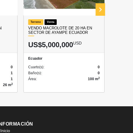
Terreno
Venta
Casa de Pl
N
VENDO MACROLOTE DE 20 HA EN
PLAYAS K
SECTOR DE AYAMPE ECUADOR
CASA AM
US$5,000,000
USD
US$7
Ecuador
Ecuador
0
Cuarto(s):
0
Cuarto(s):
1
Baño(s):
0
Baño(s):
2
1
Área:
100 m
Garaje:
2
26 m
Área:
INFORMACIÓN
Inicio