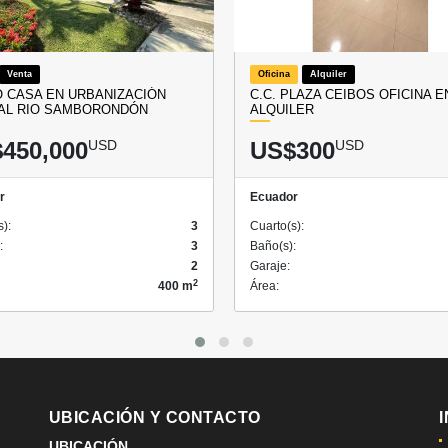
Venta
Oficina
Alquiler
 CASA EN URBANIZACIÓN
C.C. PLAZA CEIBOS OFICINA E
 AL RIO SAMBORONDÓN
ALQUILER
450,000
USD
US$300
USD
r
Ecuador
s):
3
Cuarto(s):
:
3
Baño(s):
2
Garaje:
2
400 m
Área:
UBICACIÓN Y CONTACTO
UBICACIÓN