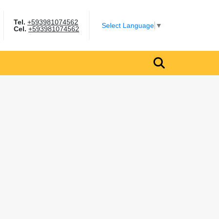
Tel.
+593981074562
gram
Select Language
▼
Cel.
+593981074562