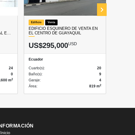
Edificio
Venta
Oficina
EDIFICIO ESQUINERO DE VENTA EN
C.C. PLA
AL E…
EL CENTRO DE GUAYAQUIL
ALQUILE
US$295,000
USD
US$3
Ecuador
Ecuador
24
Cuarto(s):
20
Cuarto(s):
0
Baño(s):
9
Baño(s):
2
1600 m
Garaje:
4
Garaje:
2
Área:
819 m
Área:
INFORMACIÓN
Inicio