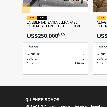
Local
Venta
Casa
LA LIBERTAD SANTA ELENA PASE
ALTAG
COMERCIAL CON 8 LOCALES EN VE…
CENTR
US$250,000
USD
US$
Ecuador
Ecuado
Cuarto(s):
0
Cuarto(
Baño(s):
9
Baño(s)
2
Área:
330 m
Área:
QUIÉNES SOMOS
MLS ACBIR Guayas es una plataforma colaborativa