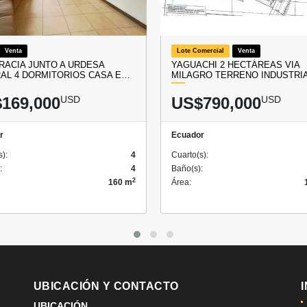
Venta
Lote Comercial
Venta
RACIA JUNTO A URDESA
YAGUACHI 2 HECTÁREAS VIA
AL 4 DORMITORIOS CASA E…
MILAGRO TERRENO INDUSTRI
169,000
USD
US$790,000
USD
r
Ecuador
s):
4
Cuarto(s):
:
4
Baño(s):
2
160 m
Área:
UBICACIÓN Y CONTACTO
UBICACIÓN